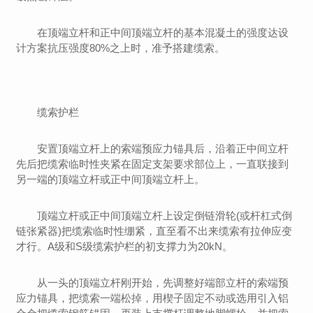
在顶端立杆和正中间顶端立杆的基本混凝土的强度达设
计方案抗压强度80%之上时，准予搭建缆索。
缆索护栏
安置顶端立杆上的索端预应力锚具后，沿着正中间立杆
先后把缆索临时性夹紧在固定支架要求部位上，一直联接到
另一端的顶端立杆或正中间顶端立杆上。
顶端立杆或正中间顶端立杆上设定倒链滑轮(或杆杠式倒
链张紧器)把缆索临时性绷紧，直至看不出来缆索有拉伸应变
才行。A级和S级缆索护栏的初支撑力为20kN。
从一头的顶端立杆刚开始，先调整好端部立杆的索端预
应力锚具，把缆索一端松掉，用楔子固定不动或选用引入铝