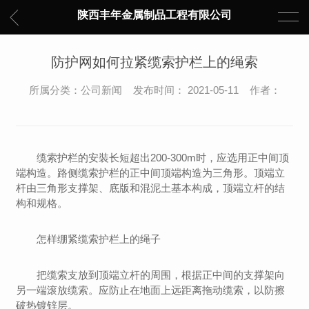
陕西丰年金属制品工程有限公司
防护网如何拉紧缆索护栏上的绳索
所属分类：公司新闻 发布时间： 2021-05-11 作者：
缆索护栏的安裝长短超出200-300m时，应选用正中间顶
端构造。路侧缆索护栏的正中间顶端构造为三角形。顶端立
杆由三角形支撑架、底版和混泥土基本构成，顶端立杆的结
构和规格。
怎样绷紧缆索护栏上的绳子
把缆索支放到顶端立杆的周围，根据正中间的支撑架向
另一端滚放缆索。应防止在地面上远距离拖动缆索，以防擦
破热镀锌层。