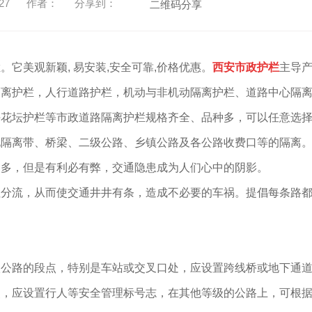
27
作者：
分享到：
二维码分享
它美观新颖, 易安装,安全可靠,价格优惠。
西安市政护栏
主导
隔离护栏，人行道路护栏，机动与非机动隔离护栏、道路中心隔
坪花坛护栏等市政道路隔离护栏规格齐全、品种多，可以任意选
化隔离带、桥梁、二级公路、乡镇公路及各公路收费口等的隔离
越多，但是有利必有弊，交通隐患成为人们心中的阴影。
往分流，从而使交通井井有条，造成不必要的车祸。提倡每条路
级公路的段点，特别是车站或交叉口处，应设置跨线桥或地下通
点，应设置行人等安全管理标号志，在其他等级的公路上，可根