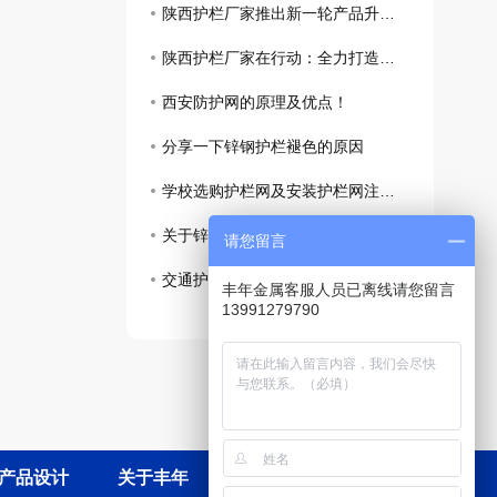
陕西护栏厂家推出新一轮产品升级，助力城市交通建设
陕西护栏厂家在行动：全力打造道路 防护体系！
西安防护网的原理及优点！
分享一下锌钢护栏褪色的原因
学校选购护栏网及安装护栏网注意事项
关于锌钢草坪护栏涂层作用的介绍
请您留言
交通护栏的高度有没有要求呢
丰年金属客服人员已离线请您留言
13991279790
产品设计
关于丰年
联系丰年