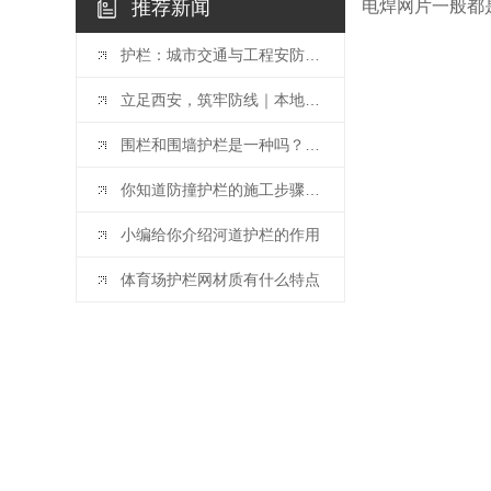
推荐新闻
电焊网片一般都
护栏：城市交通与工程安防的基础防护设施
立足西安，筑牢防线｜本地铁工业围墙护栏赋能产业 升级
围栏和围墙护栏是一种吗？他们有什么区别
你知道防撞护栏的施工步骤有哪些吗？
小编给你介绍河道护栏的作用
体育场护栏网材质有什么特点