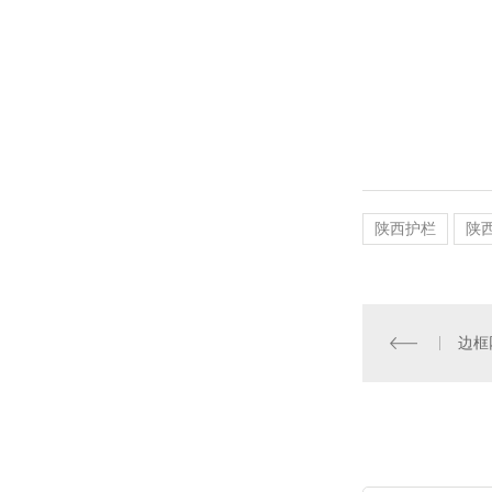
陕西护栏
陕
边框