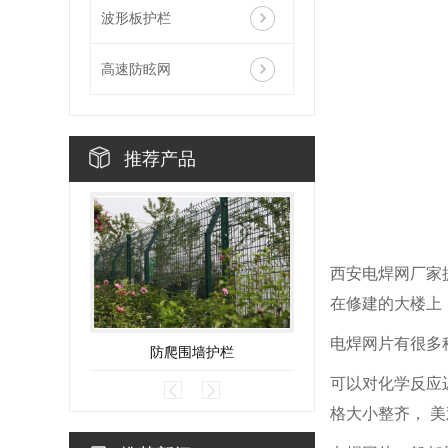
波形板护栏
高速防眩网
推荐产品
西安电焊网厂家
在修建的大楼上
电焊网片有很多
防爬围墙护栏
锌钢看台
可以对化学反应
格大小整齐， 